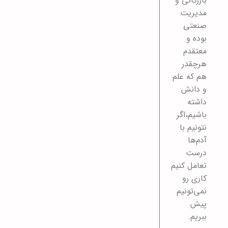
بازرگانی و
مدیریت
صنعتی
بوده و
معتقدم
هرچقدر
هم که علم
و دانش
داشته
باشیم،اگر
نتونیم با
آدم‌ها
درست
تعامل کنیم
کاری رو
نمی‌تونیم
پیش
ببریم.