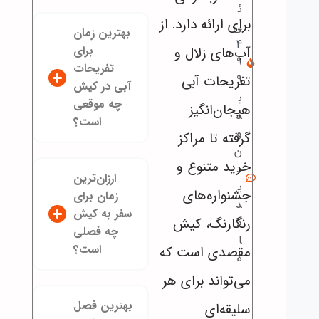
ئ
برای ارائه دارد. از
ی
بهترین زمان
4
برای
آب‌های زلال و
9
تفریحات
تفریحات آبی
9
آبی در کیش
ب
چه موقعی
هیجان‌انگیز
د
است؟
و
گرفته تا مراکز
ن
خرید متنوع و
د
ارزان‌ترین
ی
جشنواره‌های
زمان برای
د
سفر به کیش
رنگارنگ، کیش
گ
چه فصلی
ا
است؟
مقصدی است که
ه
می‌تواند برای هر
بهترین فصل
سلیقه‌ای