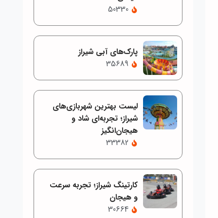
50330
پارک‌های آبی شیراز
35689
لیست بهترین شهربازی‌های
شیراز؛ تجربه‌ای شاد و
هیجان‌انگیز
33382
کارتینگ شیراز؛ تجربه سرعت
و هیجان
30664