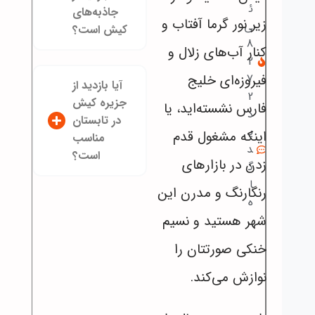
ئ
جاذبه‌های
زیر نور گرما آفتاب و
ی
کیش است؟
8
کنار آب‌های زلال و
2
فیروزه‌ای خلیج
7
آیا بازدید از
2
جزیره کیش
فارس نشسته‌اید، یا
د
در تابستان
ی
اینکه مشغول قدم
مناسب
د
است؟
زدن در بازارهای
گ
ا
رنگارنگ و مدرن این
ه
شهر هستید و نسیم
خنکی صورتتان را
نوازش می‌کند.