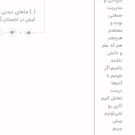
بازرگانی و
مدیریت
[…] جاهای دیدنی
صنعتی
کیش در تابستان […
بوده و
معتقدم
0
هرچقدر
هم که علم
و دانش
داشته
باشیم،اگر
نتونیم با
آدم‌ها
درست
تعامل کنیم
کاری رو
نمی‌تونیم
پیش
ببریم.