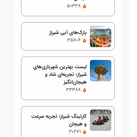
50338
پارک‌های آبی شیراز
35706
لیست بهترین شهربازی‌های
شیراز؛ تجربه‌ای شاد و
هیجان‌انگیز
33388
کارتینگ شیراز؛ تجربه سرعت
و هیجان
30671