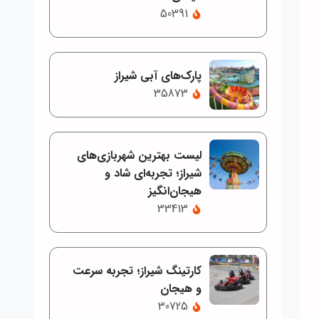
50391
پارک‌های آبی شیراز
35873
لیست بهترین شهربازی‌های
شیراز؛ تجربه‌ای شاد و
هیجان‌انگیز
33413
کارتینگ شیراز؛ تجربه سرعت
و هیجان
30725