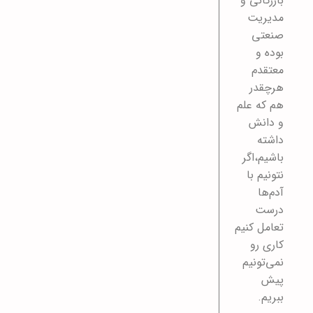
بازرگانی و
مدیریت
صنعتی
بوده و
معتقدم
هرچقدر
هم که علم
و دانش
داشته
باشیم،اگر
نتونیم با
آدم‌ها
درست
تعامل کنیم
کاری رو
نمی‌تونیم
پیش
ببریم.