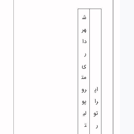
ش
هر
دا
ر
ی
مت
اپ
رو
را
پو
تو
لی
ر
ت