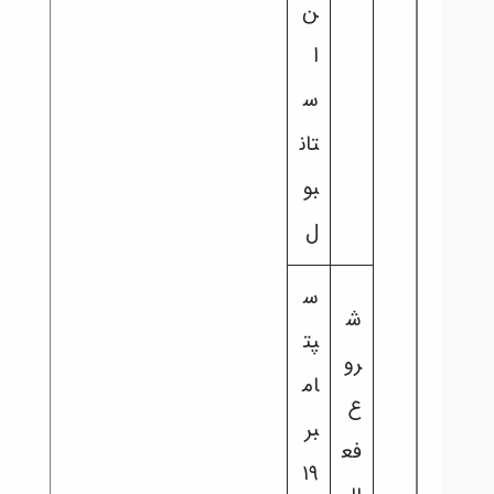
ن
ا
س
تان
بو
ل
س
ش
پت
رو
ام
ع
بر
فع
۱۹