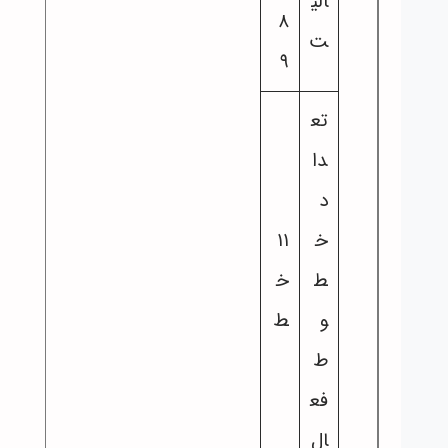
الی
۸
ت
۹
تع
دا
د
خ
۱۱
ط
خ
و
ط
ط
فع
ال