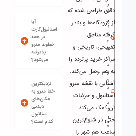
را
دقیق طراحی شده‌ که
ئ
ی
آیا
از فرودگاه‌ها و بنادر
1
استانبول‌کارت
گرفته مناطق
8
در همه
2
خطوط مترو
تفریحی، تاریخی و
9
پذیرفته
ب
مراکز خرید پرتردد را
می‌شود؟
د
به هم وصل می‌کند.
و
ن
آشنایی با نقشه مترو
نزدیکترین
د
خط مترو به
استانبول و جزئیات
ی
مکان‌های
د
دیدنی
آن کمک می‌کند
گ
استانبول
ا
حتی در شلوغ‌ترین
کدام است؟
ه
ساعت‌ هم شهر را