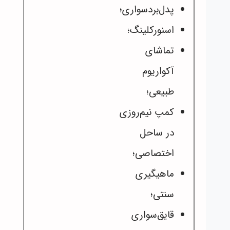
پدل‌بردسواری؛
اسنورکلینگ؛
تماشای
آکواریوم
طبیعی؛
کمپ نیم‌روزی
در ساحل
اختصاصی؛
ماهیگیری
سنتی؛
قایق‌سواری