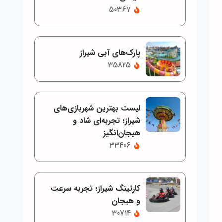
50367
پارک‌های آبی شیراز
35825
لیست بهترین شهربازی‌های
شیراز؛ تجربه‌ای شاد و
هیجان‌انگیز
33406
کارتینگ شیراز؛ تجربه سرعت
و هیجان
30714