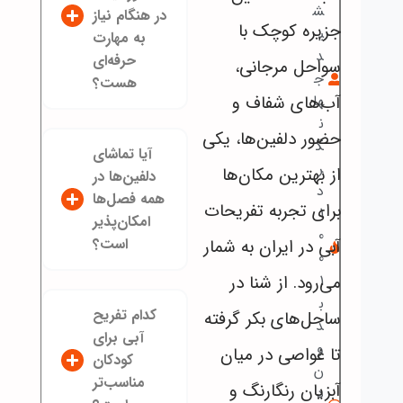
ش
در هنگام نیاز
جزیره کوچک با
ی
به مهارت
د
حرفه‌ای
سواحل مرجانی،
ج
هست؟
آب‌های شفاف و
ها
ن
حضور دلفین‌ها، یکی
گ
آیا تماشای
ر
از بهترین مکان‌ها
دلفین‌ها در
د
همه فصل‌ها
برای تجربه تفریحات
1
امکان‌پذیر
0
است؟
آبی در ایران به شمار
0
می‌رود. از شنا در
1
ب
کدام تفریح
ساحل‌های بکر گرفته
د
آبی برای
و
تا غواصی در میان
کودکان
ن
مناسب‌تر
آبزیان رنگارنگ و
د