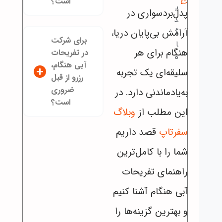
است؟
ی
پدل‌برد‌سواری در
د
آرامش بی‌پایان دریا،
گ
برای شرکت
ا
هنگام برای هر
در تفریحات
ه
آبی هنگام،
سلیقه‌ای یک تجربه
رزرو از قبل
ضروری
به‌یادماندنی دارد. در
است؟
این مطلب از
وبلاگ
سفرتاپ
قصد داریم
شما را با کامل‌ترین
راهنمای تفریحات
آبی هنگام آشنا کنیم
و بهترین گزینه‌ها را