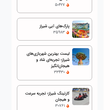
50427
پارک‌های آبی شیراز
35983
لیست بهترین شهربازی‌های
شیراز؛ تجربه‌ای شاد و
هیجان‌انگیز
33430
کارتینگ شیراز؛ تجربه سرعت
و هیجان
30761