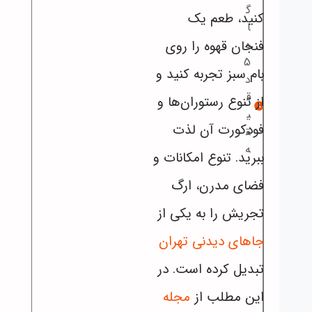
گ
کنید، طعم یک
ا
فنجان قهوه را روی
ه
5
بام سبز تجربه کنید و
د
ق
از تنوع رستوران‌ها و
ی
فودکورت آن لذت
ق
ه
ببرید. تنوع امکانات و
فضای مدرن، ارگ
تجریش را به یکی از
جاهای دیدنی تهران
تبدیل کرده است. در
این مطلب از
مجله