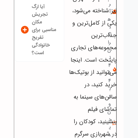
ر
آیا ارگ
نیز شناخته می‌شود،
آ
تجریش
ه
مکان
یکی از کامل‌ترین و
ن
مناسبی برای
جذاب‌ترین
گ
تفریح
را
خانوادگی
مجموعه‌های تجاری
ن
است؟
1
پایتخت است. اینجا
4
می‌توانید از بوتیک‌ها
5
4
خرید کنید، در
ب
سالن‌های سینما به
د
و
تماشای فیلم
ن
د
بنشینید، کودکان را
ی
در شهربازی سرگرم
د