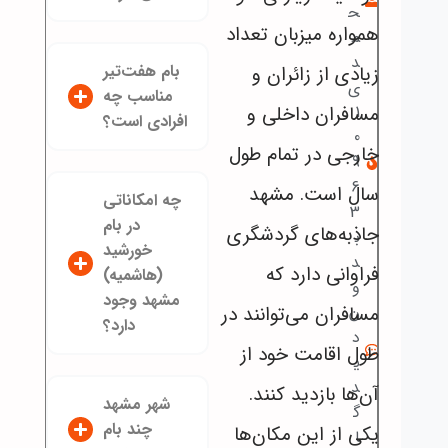
ح
همواره میزبان تعداد
م
د
بام هفت‌تیر
زیادی از زائران و
ی
مناسب چه
مسافران داخلی و
1
افرادی است؟
0
خارجی در تمام طول
9
6
سال است. مشهد
چه امکاناتی
3
در بام
جاذبه‌های گردشگری
ب
خورشید
د
فراوانی دارد که
(هاشمیه)
و
مشهد وجود
مسافران می‌توانند در
ن
دارد؟
د
طول اقامت خود از
ی
د
آن‌ها بازدید کنند.
شهر مشهد
گ
چند بام
یکی از این مکان‌ها
ا