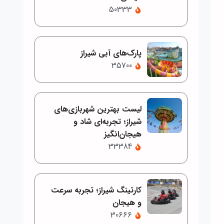
50333
پارک‌های آبی شیراز
35700
لیست بهترین شهربازی‌های
شیراز؛ تجربه‌ای شاد و
هیجان‌انگیز
33384
کارتینگ شیراز؛ تجربه سرعت
و هیجان
30666