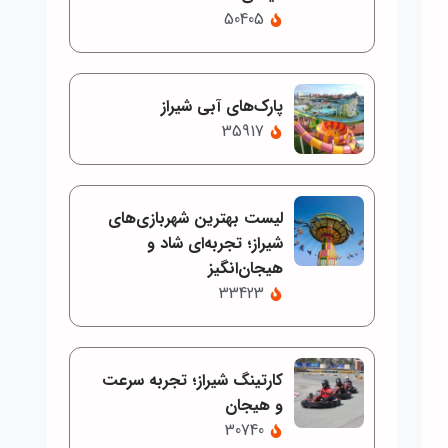
50405
پارک‌های آبی شیراز
35917
لیست بهترین شهربازی‌های
شیراز؛ تجربه‌ای شاد و
هیجان‌انگیز
33423
کارتینگ شیراز؛ تجربه سرعت
و هیجان
30740