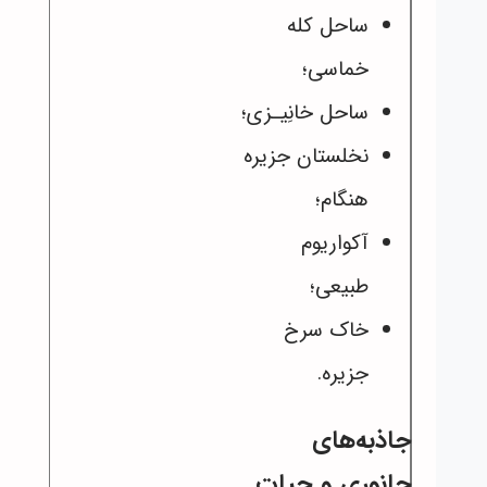
ساحل کله
خماسی؛
ساحل خانِیـزی؛
نخلستان جزیره
هنگام؛
آکواریوم
طبیعی؛
خاک سرخ
جزیره.
جاذبه‌های
جانوری و حیات