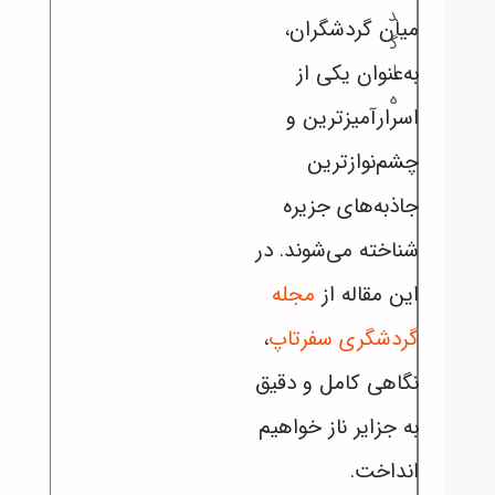
د
میان گردشگران،
گ
به‌عنوان یکی از
ا
ه
اسرارآمیزترین و
چشم‌نوازترین
جاذبه‌های جزیره
شناخته می‌شوند. در
این مقاله از
مجله
گردشگری سفرتاپ
،
نگاهی کامل و دقیق
به جزایر ناز خواهیم
انداخت.