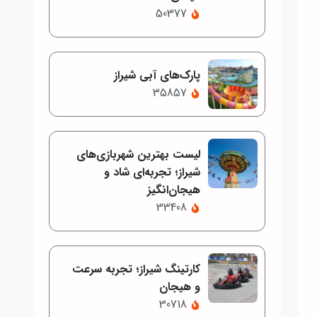
50377
پارک‌های آبی شیراز
35857
لیست بهترین شهربازی‌های
شیراز؛ تجربه‌ای شاد و
هیجان‌انگیز
33408
کارتینگ شیراز؛ تجربه سرعت
و هیجان
30718