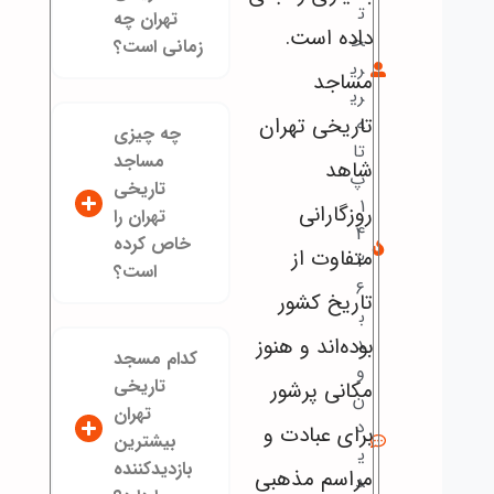
ت
تهران چه
داده است.
ح
زمانی است؟
ری
مساجد
ری
تاریخی تهران
ه
چه چیزی
تا
مساجد
شاهد
پ
تاریخی
1
روزگارانی
تهران را
4
خاص کرده
متفاوت از
2
است؟
6
تاریخ کشور
ب
بوده‌اند و هنوز
د
کدام مسجد
و
تاریخی
مکانی پرشور
ن
تهران
د
برای عبادت و
بیشترین
ی
بازدیدکننده
مراسم مذهبی
د