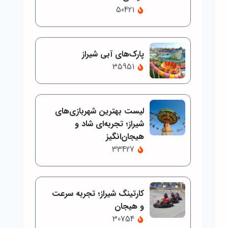
50421
پارک‌های آبی شیراز
35951
لیست بهترین شهربازی‌های
شیراز؛ تجربه‌ای شاد و
هیجان‌انگیز
33427
کارتینگ شیراز؛ تجربه سرعت
و هیجان
30754