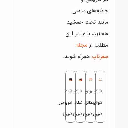
جاذبه‌های دیدنی
مانند تخت جمشید
هستید، با ما در این
مطلب از
مجله
سفرتاپ
همراه شوید.
بلیط
رزرو
بلیط
بلیط
هواپیما
هتل
قطار
اتوبوس
شیراز
شیراز
شیراز
شیراز