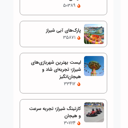
50389
پارک‌های آبی شیراز
35871
لیست بهترین شهربازی‌های
شیراز؛ تجربه‌ای شاد و
هیجان‌انگیز
33412
کارتینگ شیراز؛ تجربه سرعت
و هیجان
30724