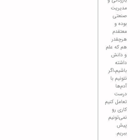
بازرگانی و
مدیریت
صنعتی
بوده و
معتقدم
هرچقدر
هم که علم
و دانش
داشته
باشیم،اگر
نتونیم با
آدم‌ها
درست
تعامل کنیم
کاری رو
نمی‌تونیم
پیش
ببریم.