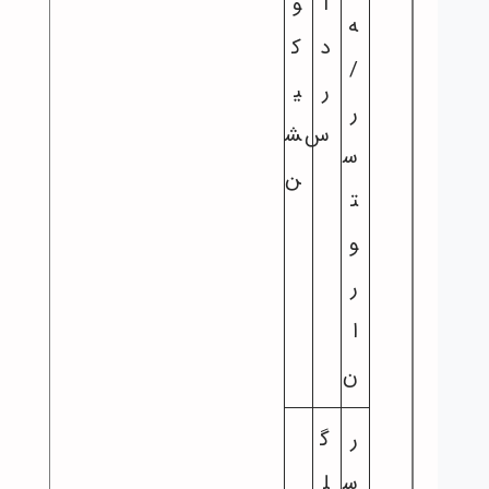
آ
و
ه
د
ک
/
ر
ی
ر
س
ش
س
ن
ت
و
ر
ا
ن
ر
گ
س
ل