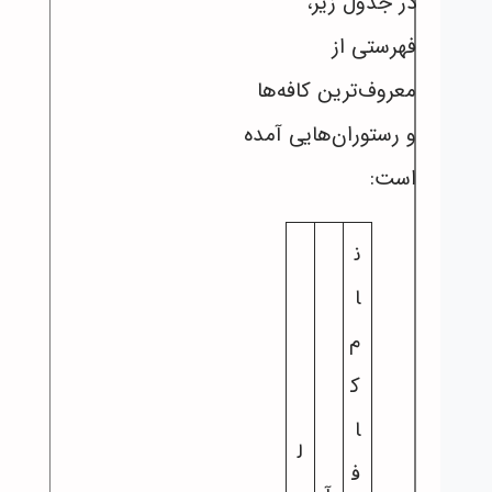
در جدول زیر،
فهرستی از
معروف‌ترین کافه‌ها
و رستوران‌هایی آمده
است:
ن
ا
م
ک
ا
ل
ف