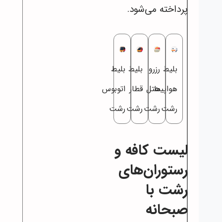
پرداخته می‌شود.
بلیط
رزرو
بلیط
بلیط
هواپیما
هتل
قطار
اتوبوس
رشت
رشت
رشت
رشت
لیست کافه و
رستوران‌های
رشت با
صبحانه