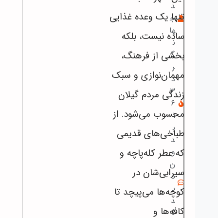
د
تنها یک وعده غذایی
ج
ها
ساده نیست، بلکه
ن
بخشی از فرهنگ،
گ
ر
مهمان‌نوازی و سبک
د
3
زندگی مردم گیلان
6
محسوب می‌شود. از
1
ب
طباخی‌های قدیمی
د
که عطر کله‌پاچه و
و
ن
سیرابی‌شان در
د
ی
کوچه‌ها می‌پیچد تا
د
کافه‌ها و
گ