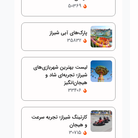
50369
پارک‌های آبی شیراز
35832
لیست بهترین شهربازی‌های
شیراز؛ تجربه‌ای شاد و
هیجان‌انگیز
33406
کارتینگ شیراز؛ تجربه سرعت
و هیجان
30715