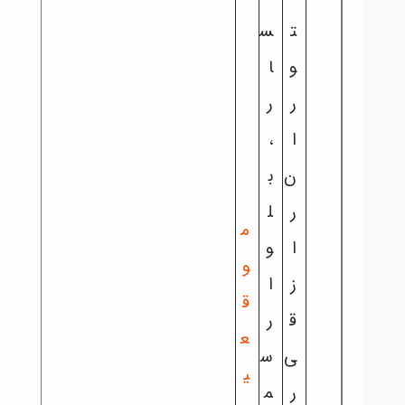
ت
س
و
ا
ر
ر
ا
،
ن
ب
ر
ل
م
ا
و
و
ز
ا
ق
ق
ر
ع
ی
س
ی
ر
م